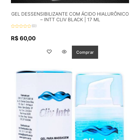
GEL DESSENSIBILIZANTE COM ÁCIDO HIALURÔNICO
– INTT CLIV BLACK | 17 ML
(0)
Avaliação
0
R$
60,00
de
5
Comprar