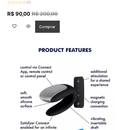
(0)
Avaliação
0
R$
90,00
R$
200,00
de
5
Comprar