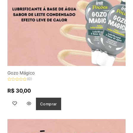
Gozo Mágico
(0)
Avaliação
0
R$
30,00
de
5
Comprar