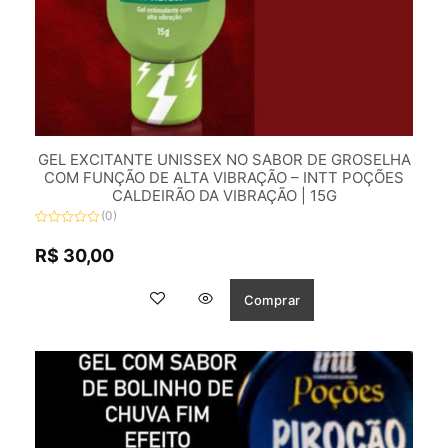
GEL EXCITANTE UNISSEX NO SABOR DE GROSELHA
COM FUNÇÃO DE ALTA VIBRAÇÃO – INTT POÇÕES
CALDEIRÃO DA VIBRAÇÃO | 15G
(0)
Avaliação
0
R$
30,00
de
5
Comprar