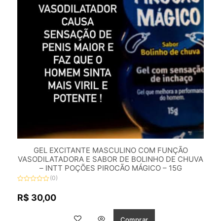
GEL EXCITANTE MASCULINO COM FUNÇÃO
VASODILATADORA E SABOR DE BOLINHO DE CHUVA
– INTT POÇÕES PIROCÃO MÁGICO – 15G
(0)
Avaliação
0
R$
30,00
de
5
Comprar