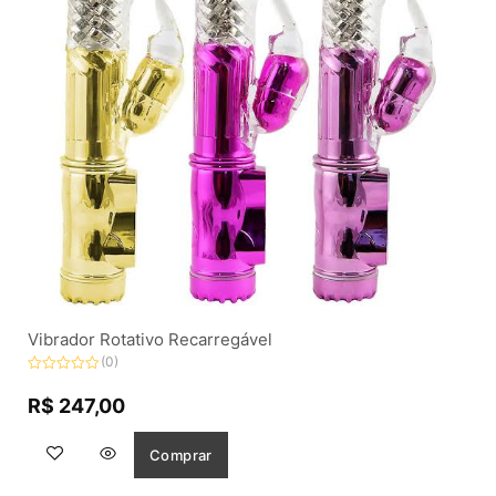
Vibrador Rotativo Recarregável
(0)
Avaliação
0
R$
247,00
de
5
Comprar