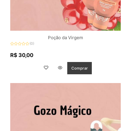
Poção da Virgem
(0)
Avaliação
0
R$
30,00
de
5
Comprar