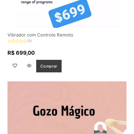
Vibrador com Controle Remoto
(0)
Avaliação
0
R$
699,00
de
5
Comprar