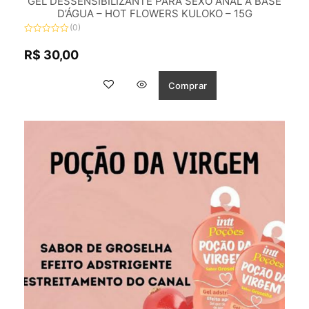
GEL DESSENSIBILIZANTE PARA SEXO ANAL A BASE
D’ÁGUA – HOT FLOWERS KULOKO – 15G
(0)
Avaliação
0
R$
30,00
de
5
Comprar