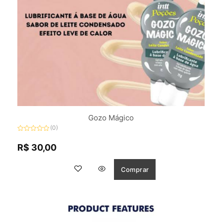
Gozo Mágico
(0)
Avaliação
0
R$
30,00
de
5
Comprar