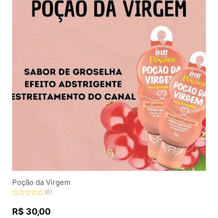
Poção da Virgem
(0)
Avaliação
0
R$
30,00
de