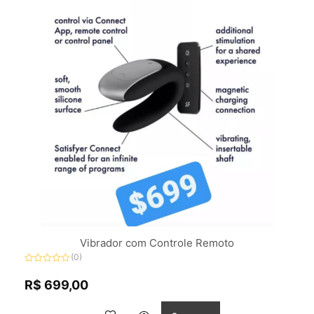
Vibrador com Controle Remoto
(0)
Avaliação
0
R$
699,00
de
5