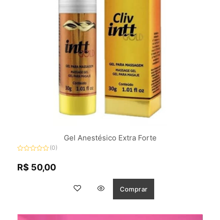
Gel Anestésico Extra Forte
(0)
Avaliação
0
R$
50,00
de
5
Comprar