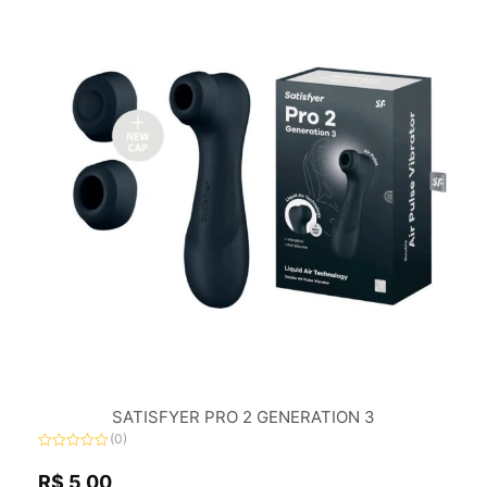
SATISFYER PRO 2 GENERATION 3
(0)
Avaliação
0
R$
5,00
de