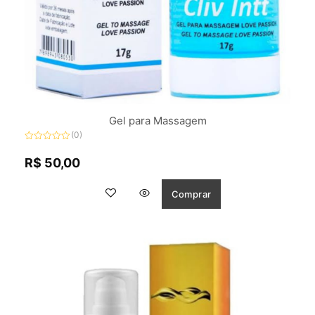
Gel para Massagem
(0)
Avaliação
0
R$
50,00
de
5
Comprar