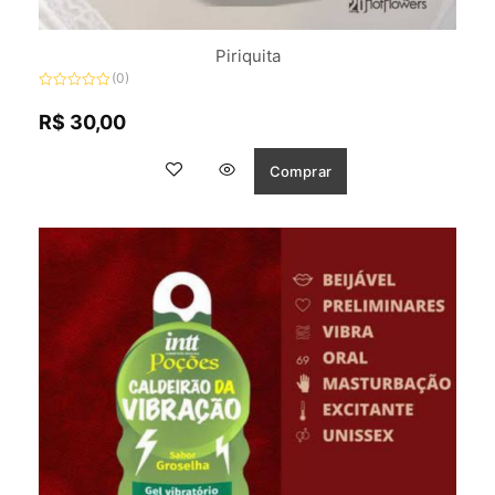
Piriquita
(0)
Avaliação
0
R$
30,00
de
5
Comprar