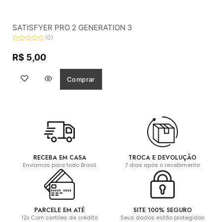
SATISFYER PRO 2 GENERATION 3
(0)
Avaliação
0
R$
5,00
de
5
Comprar
RECEBA EM CASA
TROCA E DEVOLUÇÃO
Enviamos para todo Brasil
7 dias após o recebimento
PARCELE EM ATÉ
SITE 100% SEGURO
12x Com cartões de crédito
Seus dados estão protegidos